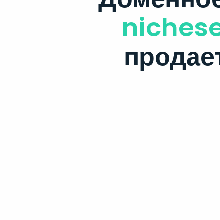
nichese
продае