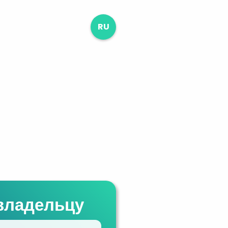
RU
владельцу