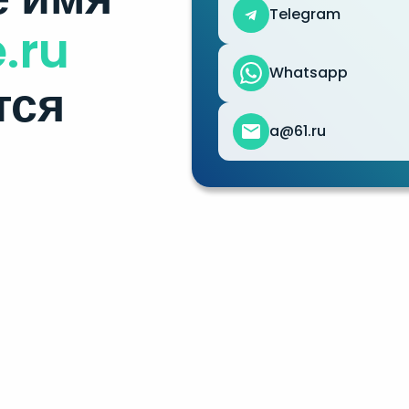
Telegram
.ru
Whatsapp
тся
a@61.ru