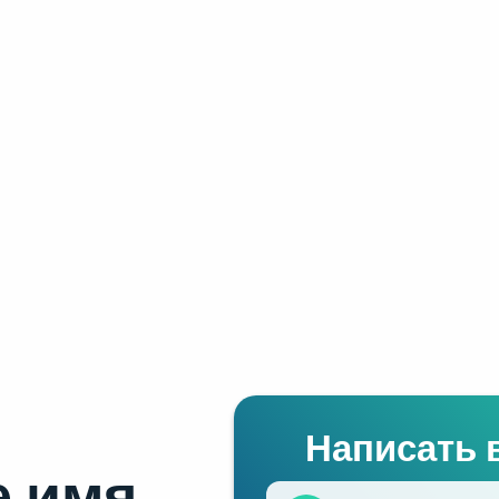
Написать 
 имя